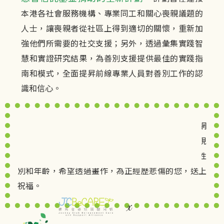
本港各社會服務機構、專業同工和關心喪親議題的
人士，讓喪親者從社區上得到適切的關懷，重新加
強他們所需要的社交支援；另外，透過彙集實踐智
慧和實證研究結果，為善別支援提供最佳的實踐指
南和模式，全面提昇前線專業人員對善別工作的認
識和信心。
本計劃與本地著名圖文作家「香游氏」合作，為本網
站設計一系列主題人物。正經歷喪夫之痛的她，發現
身邊有不少喪親者，所以創作時，決定人物是不分性
別和年齡，希望透過畫作，為正經歷悲傷的您，送上
祝福。
x