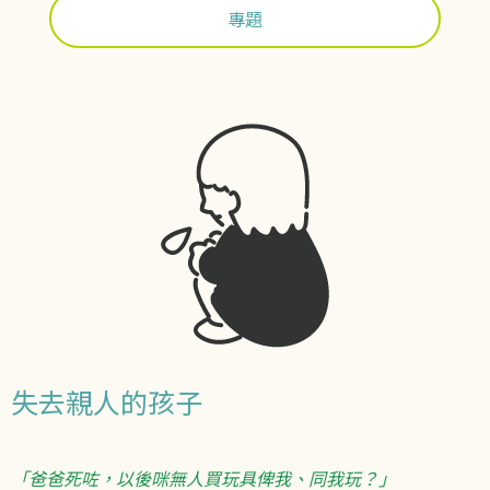
專題
失去親人的孩子
「爸爸死咗，以後咪無人買玩具俾我、同我玩？」