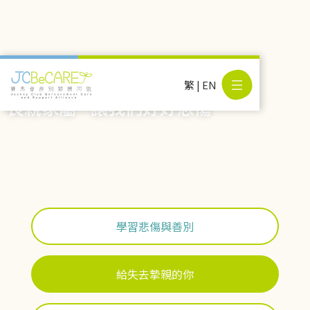
繁
|
EN
喪親家屬 - 讓我們好好悲傷
學習悲傷與善別
給失去摯親的你