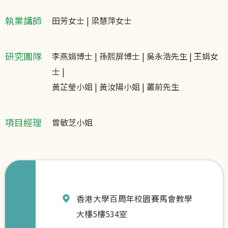
執業講師
田芳女士 | 梁慧萍女士
研究團隊
李燕娟博士 | 孫熙屏博士 | 吳永浩先生 | 王娟女
士 |
黃芷瑩小姐 | 黃汝陽小姐 | 叢前先生
項目經理
曾敏芝小姐
聯
絡
我
香港大學百周年校園賽馬會教學
們
大樓5樓534室