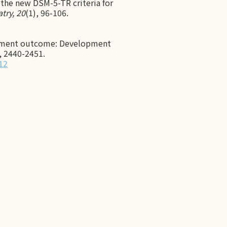
of the new DSM-5-TR criteria for
try, 20
(1), 96-106.
eavement outcome: Development
, 2440-2451.
12