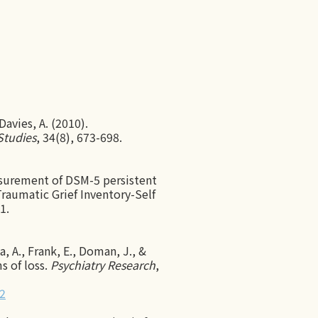
Davies, A. (2010).
Studies
, 34(8), 673-698.
 measurement of DSM-5 persistent
aumatic Grief Inventory-Self
1.
a, A., Frank, E., Doman, J., &
s of loss.
Psychiatry Research
,
-2