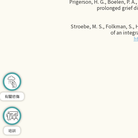
Prigerson, H. G., Boelen, P. A.
prolonged grief d
Stroebe, M. S., Folkman, S.,
of an integr
h
有關悲傷
培訓