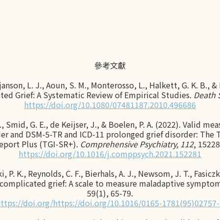
參考文獻
tjanson, L. J., Aoun, S. M., Monterosso, L., Halkett, G. K. B., & 
ted Grief: A Systematic Review of Empirical Studies.
Death 
https://doi.org/10.1080/07481187.2010.496686
C., Smid, G. E., de Keijser, J., & Boelen, P. A. (2022). Valid
r and DSM-5-TR and ICD-11 prolonged grief disorder: The Tr
eport Plus (TGI-SR+).
Comprehensive Psychiatry, 112
, 15228
https://doi.org/10.1016/j.comppsych.2021.152281
, P. K., Reynolds, C. F., Bierhals, A. J., Newsom, J. T., Fasiczk
of complicated grief: A scale to measure maladaptive symptom
59(1), 65-79.
ttps://doi.org/https://doi.org/10.1016/0165-1781(95)02757