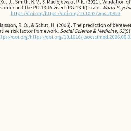
, Xu, J., Smith, K. V., & Maciejewski, P. K. (2021). Validation 
isorder and the PG-13-Revised (PG-13-R) scale.
World Psychia
https://doi.org/https://doi.org/10.1002/wps.20823
 Hansson, R. O., & Schut, H. (2006). The prediction of ber
ative risk factor framework.
Social Science & Medicine, 63
(9)
ttps://doi.org/https://doi.org/10.1016/j.socscimed.2006.06.0