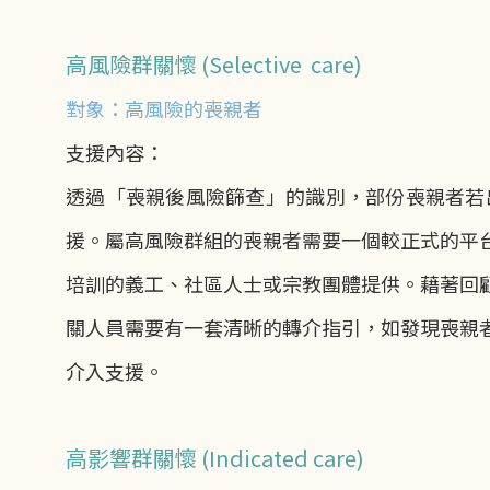
高風險群關懷 (Selective care)
對象：高風險的喪親者
支援內容：
透過「喪親後風險篩查」的識別，部份喪親者若
援。屬高風險群組的喪親者需要一個較正式的平
培訓的義工、社區人士或宗教團體提供。藉著回
關人員需要有一套清晰的轉介指引，如發現喪親
介入支援。
高影響群關懷 (Indicated care)