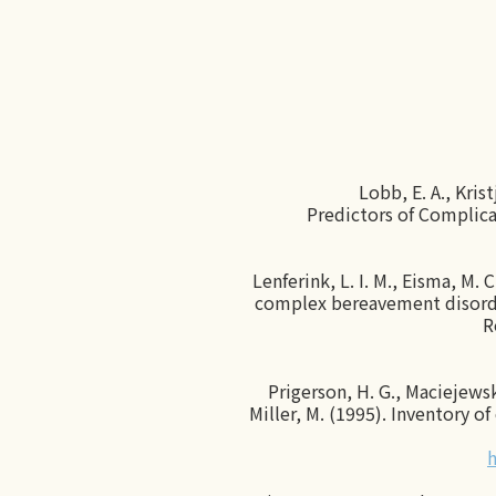
Lobb, E. A., Kris
Predictors of Complica
Lenferink, L. I. M., Eisma, M. 
complex bereavement disorde
R
Prigerson, H. G., Maciejewski
Miller, M. (1995). Inventory 
h